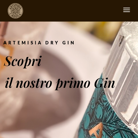
Attiv
/
disat
la
ARTEMISIA DRY GIN
navig
Scopri
il nostro primo Gin