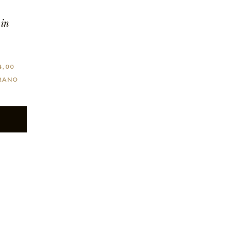
 in
4,00
RANO
I