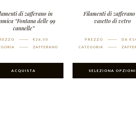
lamenti di zafferano in
Filamenti di zafferano
amica “Fontana delle 99
vasetto di vetro
cannelle”
REZZO
€
26,50
PREZZO
DA
€
1
EGORIA
ZAFFERANO
CATEGORIA
ZAFFE
ACQUISTA
SELEZIONA OPZION